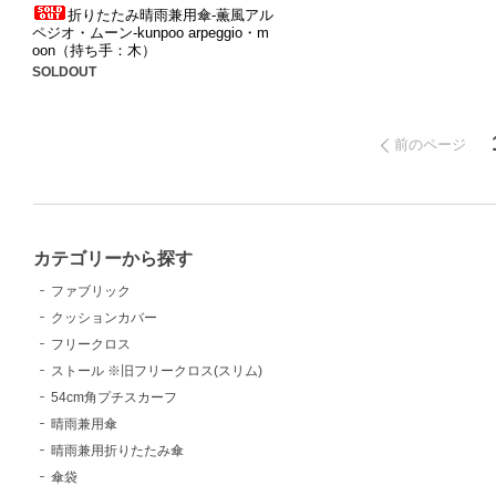
折りたたみ晴雨兼用傘-薫風アル
ペジオ・ムーン-kunpoo arpeggio・m
oon（持ち手：木）
SOLDOUT
前のページ
カテゴリーから探す
ファブリック
クッションカバー
フリークロス
ストール ※旧フリークロス(スリム)
54cm角プチスカーフ
晴雨兼用傘
晴雨兼用折りたたみ傘
傘袋