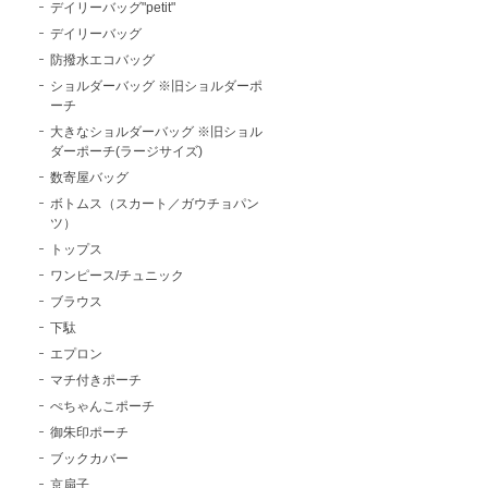
デイリーバッグ"petit"
デイリーバッグ
防撥水エコバッグ
ショルダーバッグ ※旧ショルダーポ
ーチ
大きなショルダーバッグ ※旧ショル
ダーポーチ(ラージサイズ)
数寄屋バッグ
ボトムス（スカート／ガウチョパン
ツ）
トップス
ワンピース/チュニック
ブラウス
下駄
エプロン
マチ付きポーチ
ぺちゃんこポーチ
御朱印ポーチ
ブックカバー
京扇子