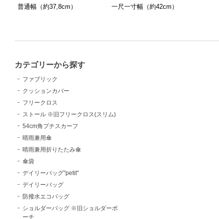
普通幅（約37,8cm）
一尺一寸幅（約42cm）
カテゴリーから探す
ファブリック
クッションカバー
フリークロス
ストール ※旧フリークロス(スリム)
54cm角プチスカーフ
晴雨兼用傘
晴雨兼用折りたたみ傘
傘袋
デイリーバッグ"petit"
デイリーバッグ
防撥水エコバッグ
ショルダーバッグ ※旧ショルダーポ
ーチ