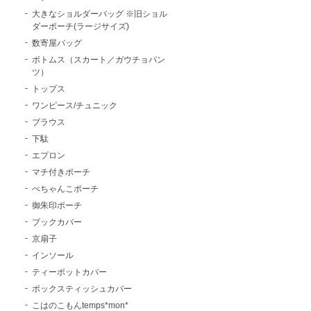
大きなショルダーバッグ ※旧ショル
ダーポーチ(ラージサイズ)
数寄屋バッグ
ボトムス（スカート／ガウチョパン
ツ）
トップス
ワンピース/チュニック
ブラウス
下駄
エプロン
マチ付きポーチ
ぺちゃんこポーチ
御朱印ポーチ
ブックカバー
京扇子
インソール
ティーポットカバー
ボックスティッシュカバー
こはのこもんtemps*mon*