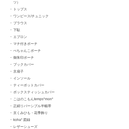
ツ）
トップス
ワンピース/チュニック
ブラウス
下駄
エプロン
マチ付きポーチ
ぺちゃんこポーチ
御朱印ポーチ
ブックカバー
京扇子
インソール
ティーポットカバー
ボックスティッシュカバー
こはのこもんtemps*mon*
正絹リバーシブル半幅帯
京くみひも・花季飾り
koha* 図録
レザーシューズ