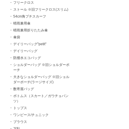
フリークロス
ストール ※旧フリークロス(スリム)
54cm角プチスカーフ
晴雨兼用傘
晴雨兼用折りたたみ傘
傘袋
デイリーバッグ"petit"
デイリーバッグ
防撥水エコバッグ
ショルダーバッグ ※旧ショルダーポ
ーチ
大きなショルダーバッグ ※旧ショル
ダーポーチ(ラージサイズ)
数寄屋バッグ
ボトムス（スカート／ガウチョパン
ツ）
トップス
ワンピース/チュニック
ブラウス
下駄