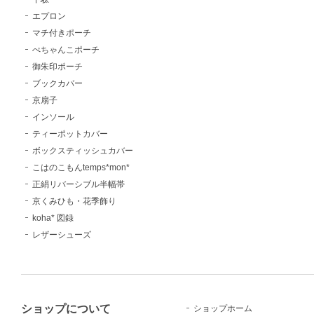
エプロン
マチ付きポーチ
ぺちゃんこポーチ
御朱印ポーチ
ブックカバー
京扇子
インソール
ティーポットカバー
ボックスティッシュカバー
こはのこもんtemps*mon*
正絹リバーシブル半幅帯
京くみひも・花季飾り
koha* 図録
レザーシューズ
ショップについて
ショップホーム