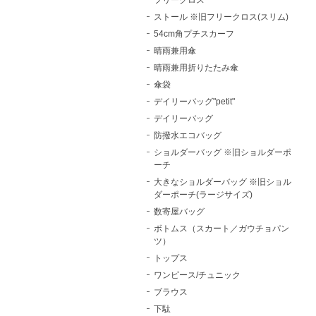
フリークロス
ストール ※旧フリークロス(スリム)
54cm角プチスカーフ
晴雨兼用傘
晴雨兼用折りたたみ傘
傘袋
デイリーバッグ"petit"
デイリーバッグ
防撥水エコバッグ
ショルダーバッグ ※旧ショルダーポ
ーチ
大きなショルダーバッグ ※旧ショル
ダーポーチ(ラージサイズ)
数寄屋バッグ
ボトムス（スカート／ガウチョパン
ツ）
トップス
ワンピース/チュニック
ブラウス
下駄