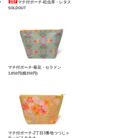
ウ
マチ付ポーチ-松虫草・レタス
SOLDOUT
マチ付ポーチ-菊花・セラドン
3,850円(税350円)
マチ付ポーチ-2丁目3番地つつじヶ
丘・ピスタチオ