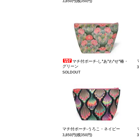
3,850円(税350円)
マチ付ポーチ-し*あ*わ*せ*椿・
グリーン
SOLDOUT
マチ付ポーチ-うろこ・ネイビー
3,850円(税350円)