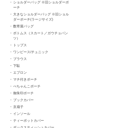
ショルダーバッグ ※旧ショルダーポ
ーチ
大きなショルダーバッグ ※旧ショル
ダーポーチ(ラージサイズ)
数寄屋バッグ
ボトムス（スカート／ガウチョパン
ツ）
トップス
ワンピース/チュニック
ブラウス
下駄
エプロン
マチ付きポーチ
ぺちゃんこポーチ
御朱印ポーチ
ブックカバー
京扇子
インソール
ティーポットカバー
ボックスティッシュカバー