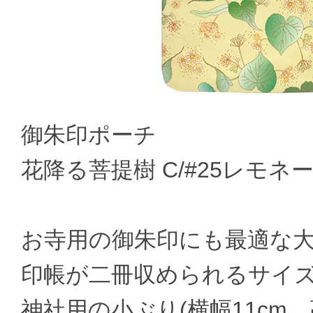
御朱印ポーチ
花降る菩提樹 C/#25レモネード【B
お寺用の御朱印にも最適な大き
印帳が二冊収められるサイ
神社用の小ぶり(横幅11cm