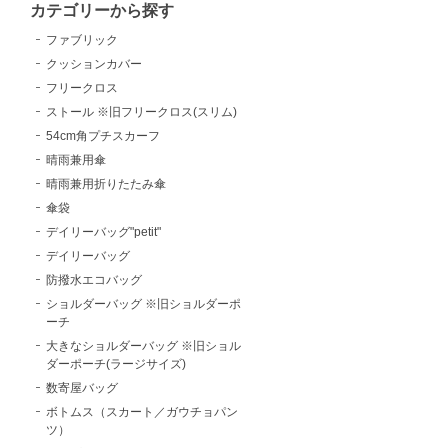
カテゴリーから探す
ファブリック
クッションカバー
フリークロス
ストール ※旧フリークロス(スリム)
54cm角プチスカーフ
晴雨兼用傘
晴雨兼用折りたたみ傘
傘袋
デイリーバッグ"petit"
デイリーバッグ
防撥水エコバッグ
ショルダーバッグ ※旧ショルダーポ
ーチ
大きなショルダーバッグ ※旧ショル
ダーポーチ(ラージサイズ)
数寄屋バッグ
ボトムス（スカート／ガウチョパン
ツ）