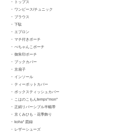
トップス
ワンピース/チュニック
ブラウス
下駄
エプロン
マチ付きポーチ
ぺちゃんこポーチ
御朱印ポーチ
ブックカバー
京扇子
インソール
ティーポットカバー
ボックスティッシュカバー
こはのこもんtemps*mon*
正絹リバーシブル半幅帯
京くみひも・花季飾り
koha* 図録
レザーシューズ