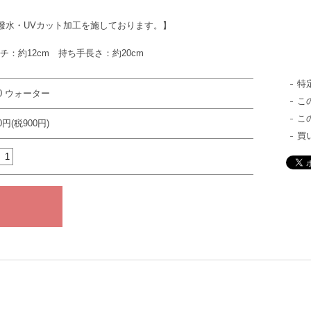
防撥水・UVカット加工を施しております。】
チ：約12cm 持ち手長さ：約20cm
特
60 ウォーター
こ
こ
00円(税900円)
買