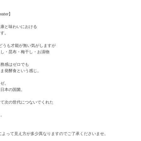
ater】
健康と味わいにおける
ます。
どうも才能が無い気がしますが
ぶし・昆布・梅干し・お漬物
義務感はゼロでも
たま発酵食という感じ。
リゼ。
に日本の国菌。
いて次の世代につないでくれた
た。
によって見え方が多少異なりますのでご了承くださいませ。