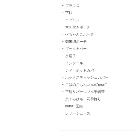
ブラウス
下駄
エプロン
マチ付きポーチ
ぺちゃんこポーチ
御朱印ポーチ
ブックカバー
京扇子
インソール
ティーポットカバー
ボックスティッシュカバー
こはのこもんtemps*mon*
正絹リバーシブル半幅帯
京くみひも・花季飾り
koha* 図録
レザーシューズ