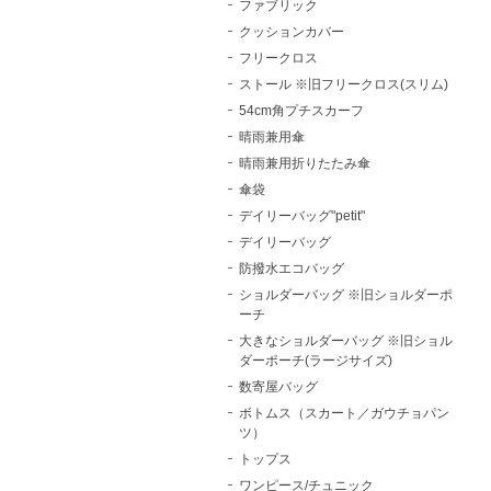
ファブリック
クッションカバー
フリークロス
ストール ※旧フリークロス(スリム)
54cm角プチスカーフ
晴雨兼用傘
晴雨兼用折りたたみ傘
傘袋
デイリーバッグ"petit"
デイリーバッグ
防撥水エコバッグ
ショルダーバッグ ※旧ショルダーポ
ーチ
大きなショルダーバッグ ※旧ショル
ダーポーチ(ラージサイズ)
数寄屋バッグ
ボトムス（スカート／ガウチョパン
ツ）
トップス
ワンピース/チュニック