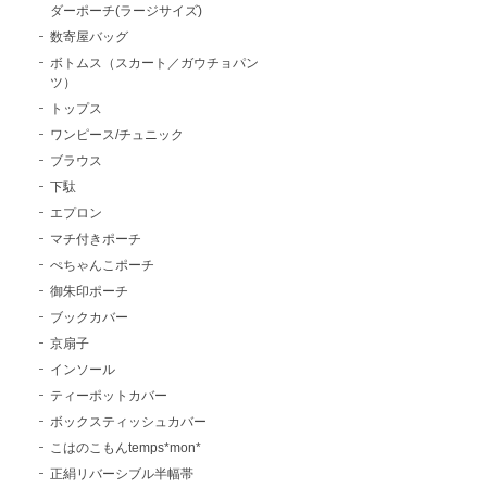
ダーポーチ(ラージサイズ)
数寄屋バッグ
ボトムス（スカート／ガウチョパン
ツ）
トップス
ワンピース/チュニック
ブラウス
下駄
エプロン
マチ付きポーチ
ぺちゃんこポーチ
御朱印ポーチ
ブックカバー
京扇子
インソール
ティーポットカバー
ボックスティッシュカバー
こはのこもんtemps*mon*
正絹リバーシブル半幅帯