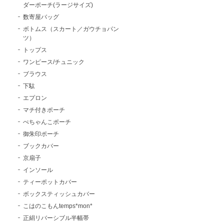
ダーポーチ(ラージサイズ)
数寄屋バッグ
ボトムス（スカート／ガウチョパン
ツ）
トップス
ワンピース/チュニック
ブラウス
下駄
エプロン
マチ付きポーチ
ぺちゃんこポーチ
御朱印ポーチ
ブックカバー
京扇子
インソール
ティーポットカバー
ボックスティッシュカバー
こはのこもんtemps*mon*
正絹リバーシブル半幅帯